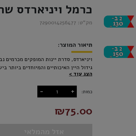
כרמל ויניארדס שר
מק”ט:
7290014256477
תיאור המוצר:
ויניארדס, סדרת יינות המופקים מכרמים נבח
גידול היין האיכותיים והמיוחדים ביותר בי
הצג עוד
שנבחרו מוסיף חותם איכות נוסף לסדרה. ה
במסירות ובקפדנות, על מנת להפיק יינות ב
-
+
כמות:
ומייצגת נאמנה את האופי המיוחד של זן הענ
₪75.00
אזל מהמלאי