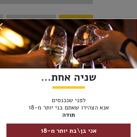
מידע נוסף
אספקה ומשלוחים
מבצעי יין:
2 ב- 130₪
ארץ יצור:
ישראל
יקב:
בית זית
שניה אחת...
סוג יין -
לבן
צבע:
לפני שנכנסים
אנא הצהירו שאתם בני יותר מ-18
מידת יובש:
יבש
תודה
זני ענבים:
שרדונה
אני בן\בת יותר מ-18