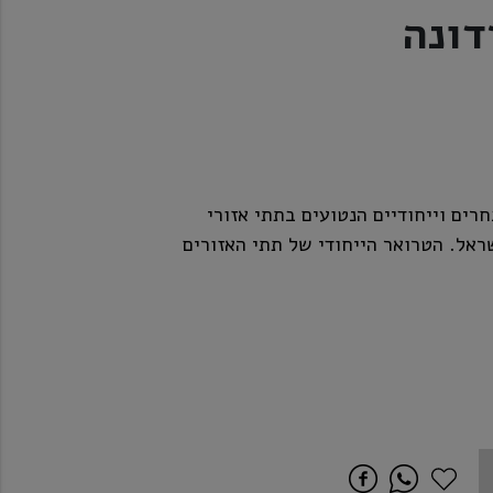
דונה
רים וייחודיים הנטועים בתתי אזורי
שראל. הטרואר הייחודי של תתי האזורים
כרמים מטופלים במקצוענות ובדייקנות,
איכות הגבוהה ביותר המביאה לידי ביטוי
בים, תתי אזורי הגידול ואיכותם.