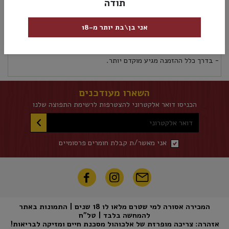
תודה
מק”ט:
7290006873699
אני בן\בת יותר מ-18
אספקה ומשלוחים
מדיניות החזרות
אספקת משלוחים לכל אזורי הארץ 5 ימי עסקים לא כולל את יום ההזמנה
- בדרך כלל ההזמנה מגיע מוקדם יותר.
השארו מעודכנים
הכניסו דואר אלקטרוני להצטרפות לרשימת התפוצה שלנו
דואר אלקטרוני
אני מאשר/ת קבלת חומרים פרסומיים
המכירה אסורה למי שטרם מלאו לו 18 שנים | התמונות באתר
להמחשה בלבד | טל"ח
אזהרה: צריכה מופרזת של אלכוהול מסכנת חיים ומזיקה לבריאות!