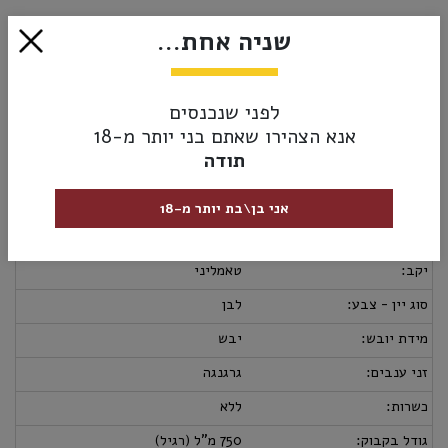
₪79.00
שניה אחת...
הוסף לסל
לפני שנכנסים
אנא הצהירו שאתם בני יותר מ-18
תודה
מק”ט:
8031184000557
מידע נוסף
אספקה ומשלוחים
מדיניות החזרות
אני בן\בת יותר מ-18
ארץ יצור:
איטליה
יקב:
טאמליני
סוג יין - צבע:
לבן
מידת יובש:
יבש
זני ענבים:
גרגנגה
כשרות:
ללא
גודל בקבוק:
750 מ"ל (רגיל)