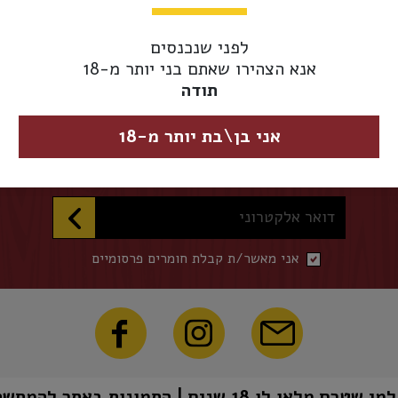
אספקת משלוחים 
מגיע מוקדם יותר.
לפני שנכנסים
אנא הצהירו שאתם בני יותר מ-18
תודה
השארו מעודכנים
אני בן\בת יותר מ-18
הכניסו דואר אלקטרוני להצטרפות לרשימת התפוצה שלנו
דואר אלקטרוני
אני מאשר/ת קבלת חומרים פרסומיים
1 שנים | התמונות באתר להמחשה בלבד | טל"ח