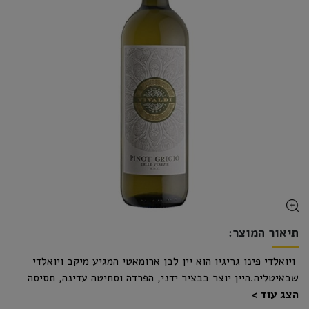
תיאור המוצר:
ויואלדי פינו גריגיו הוא יין לבן ארומאטי המגיע מיקב ויואלדי
שבאיטליה.היין יוצר בבציר ידני, הפרדה וסחיטה עדינה, תסיסה
הצג עוד
במיכלי נירוסטה מבוקרי טמפרטורה.יין צעיר ורענן בעל ניחוחות