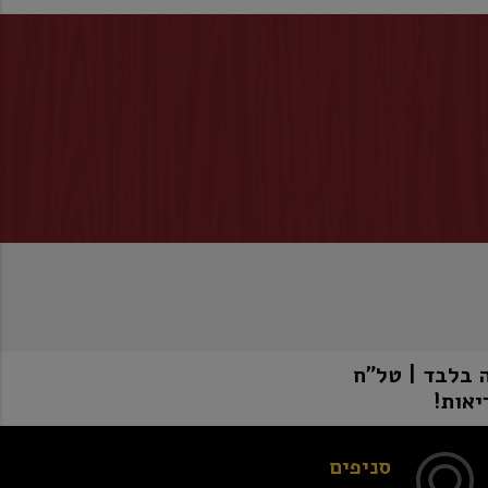
יאות!
סניפים