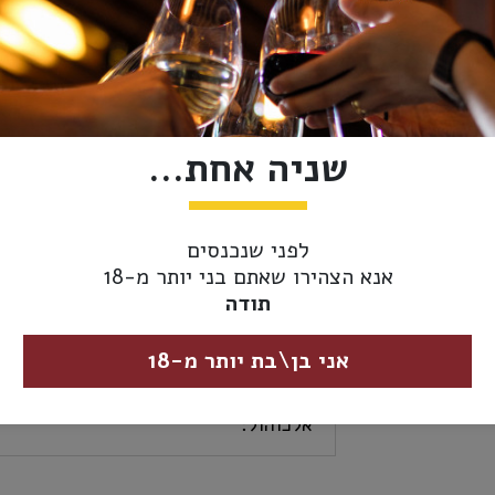
אזל מהמלאי
מידע נוסף
אספקה ומשלוחים
שניה אחת...
סוג משקה:
וודקה
ארץ ייצור:
פולין
לפני שנכנסים
אנא הצהירו שאתם בני יותר מ-18
נפח:
1000 מ"ל
תודה
כשרות:
כשר
אני בן\בת יותר מ-18
אחוז
40%
אלכוהול: