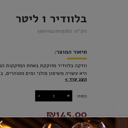
בלוודיר 1 ליטר
מק”ט:
5901041003362
תיאור המוצר:
היא עשויה משיפון פולני ומים מטוהרים, ב
הצג עוד
טעמה יוצא דופן ובעל אופי מובהק.
-
+
כמות:
₪145.00