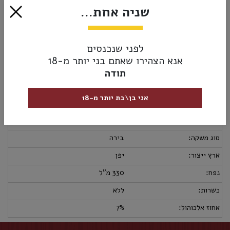
שניה אחת...
₪18.00
אזל מהמלאי
לפני שנכנסים
אנא הצהירו שאתם בני יותר מ-18
תודה
מק”ט:
4934418001310
אני בן\בת יותר מ-18
מידע נוסף
אספקה ומשלוחים
מדיניות החזרות
מבצעי בירה:
2 ב- 30₪
סוג משקה:
בירה
ארץ ייצור:
יפן
נפח:
330 מ"ל
כשרות:
ללא
אחוז אלכוהול:
7%