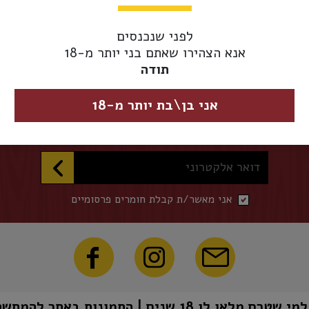
אספקת משלוחים 
מגיע מוקדם יותר.
לפני שנכנסים
אנא הצהירו שאתם בני יותר מ-18
תודה
השארו מעודכנים
אני בן\בת יותר מ-18
הכניסו דואר אלקטרוני להצטרפות לרשימת התפוצה שלנו
דואר אלקטרוני
אני מאשר/ת קבלת חומרים פרסומיים
1 שנים | התמונות באתר להמחשה בלבד | טל"ח