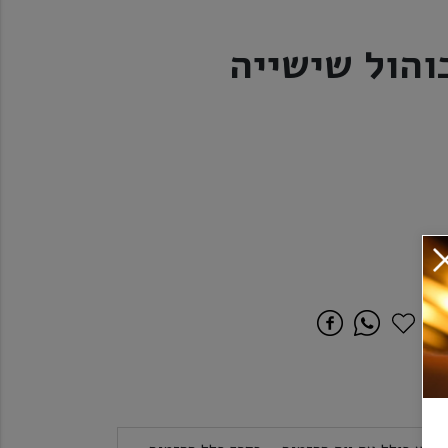
והול שישייה