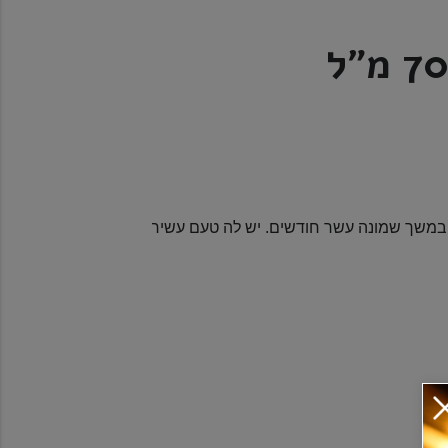
י במשך שמונה עשר חודשים. יש לה טעם עשיר, ייחודי ומורכב להפליא ה