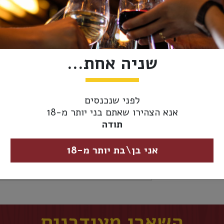
אזל מהמלאי
מידע נוסף
אספקה ומשלוחים
שניה אחת...
סוג משקה:
טקילה
לפני שנכנסים
ארץ ייצור:
מקסיקו
אנא הצהירו שאתם בני יותר מ-18
תודה
נפח:
700 מ"ל
אני בן\בת יותר מ-18
אחוז
38%
אלכוהול:
השארו מעודכנים