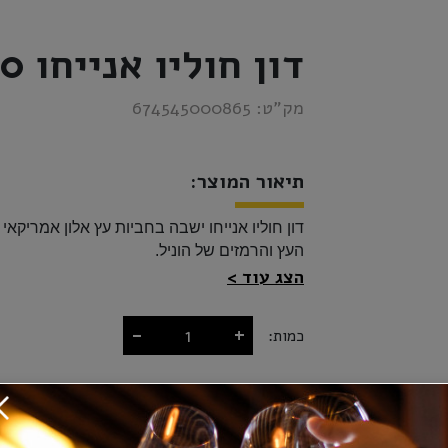
דון חוליו אנייחו 700 מ"ל
מק”ט:
674545000865
תיאור המוצר:
דון חוליו אנייחו ישבה בחביות עץ אלון אמריקא
העץ והרמזים של הוניל. 
הצג עוד
-
+
כמות:
₪255.00