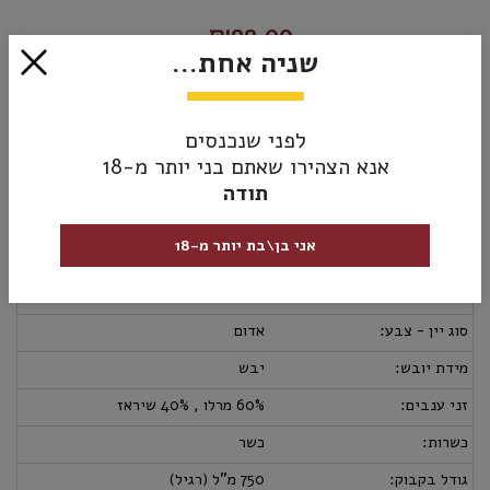
₪99.00
שניה אחת...
אזל מהמלאי
לפני שנכנסים
אנא הצהירו שאתם בני יותר מ-18
מק”ט:
7290015434652
תודה
מידע נוסף
אספקה ומשלוחים
מדיניות החזרות
אני בן\בת יותר מ-18
ארץ יצור:
ישראל
יקב:
דדה
סוג יין - צבע:
אדום
מידת יובש:
יבש
זני ענבים:
60% מרלו , 40% שיראז
כשרות:
כשר
גודל בקבוק:
750 מ"ל (רגיל)