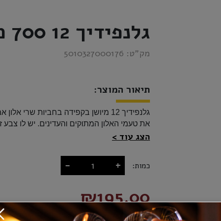
גלנפידיך 12 700 מ"ל
מק”ט:
5010327000176
תיאור המוצר:
גלנפידיך 12 מיושן בקפידה בחביות שרי אלון אמריקאי ועץ אלון אירופאי המשובחים ביותר במשך 12 שנים לפחות, הוא מרוכך בתבניות נישואין אלון כדי ליצור 
את טעמי האלון המתוקים והעדינים. יש לו צבע
הצג עוד
וטעמי אלון עדינים. 
-
+
כמות:
₪195.00