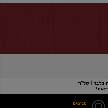
יאות!
סניפים