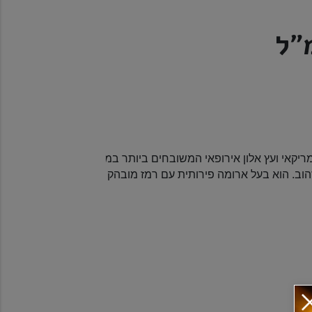
 זהוב. הוא בעל ארומה פירותית עם רמז מובהק לאגס, וטעמו מתוק ו