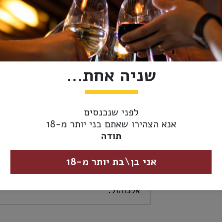
אזל מהמלאי
מידע נוסף
אספקה ומשלוחים
שניה אחת...
סוג משקה:
ויסקי
ארץ ייצור:
סקוטלנד
לפני שנכנסים
אנא הצהירו שאתם בני יותר מ-18
נפח:
700 מ"ל
תודה
כשרות:
ללא
אני בן\בת יותר מ-18
אחוז
40%
אלכוהול: