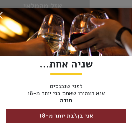
אזל מהמלאי
מידע נוסף
אספקה ומשלוחים
ארץ יצור:
צרפת
סוג יין -
שניה אחת...
לבן
צבע:
מידת יובש:
חצי יבש
לפני שנכנסים
אנא הצהירו שאתם בני יותר מ-18
כשרות:
ללא
תודה
גודל בקבוק:
750 מ"ל (רגיל)
אני בן\בת יותר מ-18
סוג משקה:
שמפניה ומבעבעי