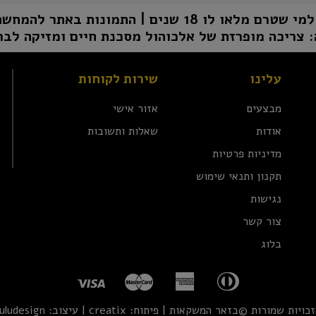
1 שנים | התמונות באתר להמחשה בלבד | טל"ח
 צריכה מופרזת של אלכוהול מסכנת חיים ומזיקה לבר
עלינו
שירות לקוחות
מבצעים
אזור אישי
אודות
שאלות ותשובות
מדיניות פרטיות
תקנון ותנאי שימוש
נגישות
צור קשר
בלוג
זכויות שמורות ©בזאר המשקאות | פיתוח:
creatix
| עיצוב:
uludesign