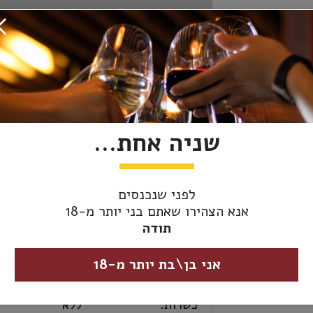
אזל מהמלאי
מידע נוסף
אספקה ומשלוחים
מבצעי יין:
2 ב- 90₪
שניה אחת...
ארץ יצור:
דרום אפריקה
יקב:
ג'ונו
לפני שנכנסים
אנא הצהירו שאתם בני יותר מ-18
סוג יין -
לבן
תודה
צבע:
אני בן\בת יותר מ-18
מידת יובש:
יבש
כשרות:
ללא