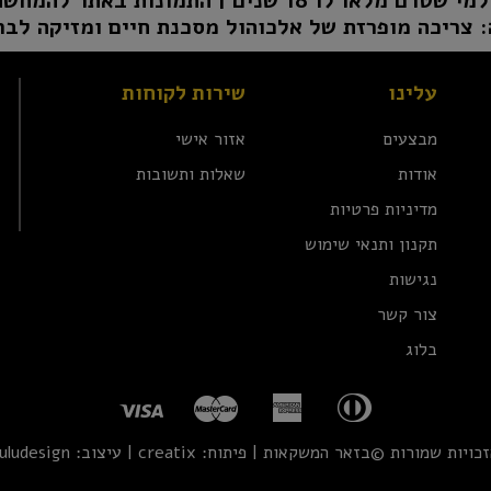
1 שנים | התמונות באתר להמחשה בלבד | טל"ח
 צריכה מופרזת של אלכוהול מסכנת חיים ומזיקה לבר
עלינו
שירות לקוחות
מבצעים
אזור אישי
אודות
שאלות ותשובות
מדיניות פרטיות
תקנון ותנאי שימוש
נגישות
צור קשר
בלוג
זכויות שמורות ©בזאר המשקאות | פיתוח:
creatix
| עיצוב:
uludesign