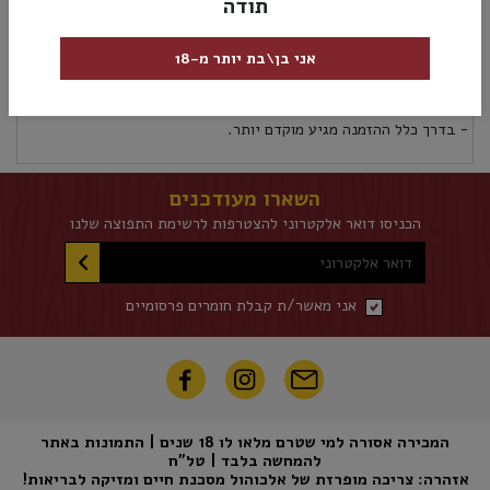
תודה
מק”ט:
4105120003910
אני בן\בת יותר מ-18
אספקה ומשלוחים
מדיניות החזרות
אספקת משלוחים לכל אזורי הארץ 5 ימי עסקים לא כולל את יום ההזמנה
- בדרך כלל ההזמנה מגיע מוקדם יותר.
השארו מעודכנים
הכניסו דואר אלקטרוני להצטרפות לרשימת התפוצה שלנו
דואר אלקטרוני
אני מאשר/ת קבלת חומרים פרסומיים
המכירה אסורה למי שטרם מלאו לו 18 שנים | התמונות באתר
להמחשה בלבד | טל"ח
אזהרה: צריכה מופרזת של אלכוהול מסכנת חיים ומזיקה לבריאות!