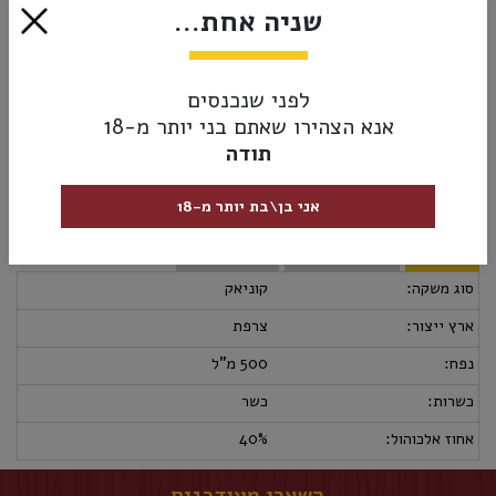
הצג עוד
שניה אחת...
₪189.00
לפני שנכנסים
אזל מהמלאי
אנא הצהירו שאתם בני יותר מ-18
תודה
אני בן\בת יותר מ-18
מק”ט:
3278481003002
מידע נוסף
אספקה ומשלוחים
מדיניות החזרות
סוג משקה:
קוניאק
ארץ ייצור:
צרפת
נפח:
500 מ"ל
כשרות:
כשר
אחוז אלכוהול:
40%