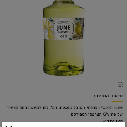
תיאור המוצר:
June הוא ג'ין צרפתי מטובל באגסים והל. זהו למעשה האח הצעיר
של G'vine הצרפתי המפורסם.
הצג עוד
מדובר בג'ין פירותי, אפרטיפי ומתקתק העשיר בטעמי ערער ואגסים