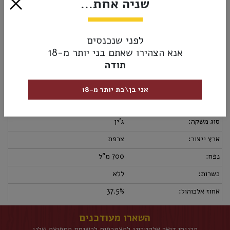
שניה אחת...
מתוקים מדרום צרפת.
מושלם למזיגה על קרח עם טוניק, סודה או שמפניה.
₪169.00
לפני שנכנסים
הוסף לסל
אנא הצהירו שאתם בני יותר מ-18
תודה
מק”ט:
3700209603145
אני בן\בת יותר מ-18
מידע נוסף
אספקה ומשלוחים
מדיניות החזרות
סוג משקה:
ג'ין
ארץ ייצור:
צרפת
נפח:
700 מ"ל
כשרות:
ללא
אחוז אלכוהול:
37.5%
השארו מעודכנים
הכניסו דואר אלקטרוני להצטרפות לרשימת התפוצה שלנו