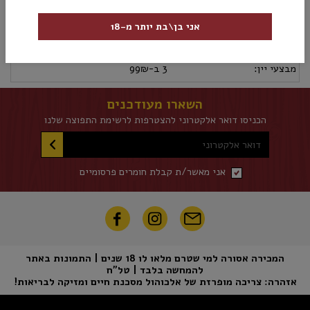
מק”ט:
85000014448
אני בן\בת יותר מ-18
מידע נוסף
אספקה ומשלוחים
מדיניות החזרות
מבצעי יין:
3 ב-99₪
השארו מעודכנים
הכניסו דואר אלקטרוני להצטרפות לרשימת התפוצה שלנו
דואר אלקטרוני
אני מאשר/ת קבלת חומרים פרסומיים
המכירה אסורה למי שטרם מלאו לו 18 שנים | התמונות באתר
להמחשה בלבד | טל"ח
אזהרה: צריכה מופרזת של אלכוהול מסכנת חיים ומזיקה לבריאות!