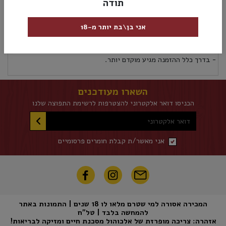
תודה
מק”ט:
4022025001776
אני בן\בת יותר מ-18
אספקה ומשלוחים
מדיניות החזרות
אספקת משלוחים לכל אזורי הארץ 5 ימי עסקים לא כולל את יום ההזמנה
- בדרך כלל ההזמנה מגיע מוקדם יותר.
השארו מעודכנים
הכניסו דואר אלקטרוני להצטרפות לרשימת התפוצה שלנו
דואר אלקטרוני
אני מאשר/ת קבלת חומרים פרסומיים
המכירה אסורה למי שטרם מלאו לו 18 שנים | התמונות באתר
להמחשה בלבד | טל"ח
אזהרה: צריכה מופרזת של אלכוהול מסכנת חיים ומזיקה לבריאות!