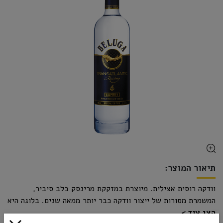
תיאור המוצר:
וודקה רוסית אצילית. מיוצרת במזקקת מרינסק בלב סיביר,
המשמרת מסורות של ייצור וודקה כבר יותר ממאה שנים. בלוגה היא
הצג עוד
תוצאה של מיומנות לצד טכנולוגיה חדישה - מים ארטזיים טהורים