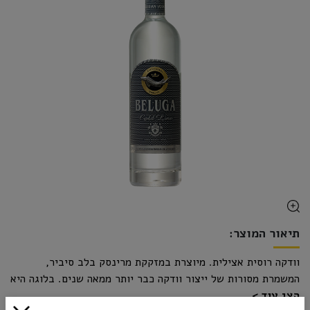
תיאור המוצר:
וודקה רוסית אצילית. מיוצרת במזקקת מרינסק בלב סיביר,
המשמרת מסורות של ייצור וודקה כבר יותר ממאה שנים. בלוגה היא
הצג עוד
תוצאה של מיומנות לצד טכנולוגיה חדישה - מים ארטזיים טהורים