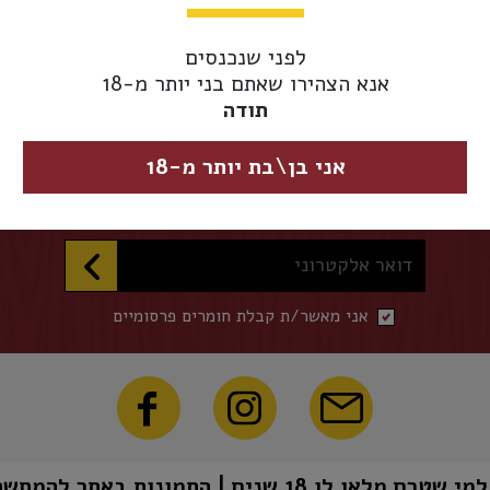
אספקת משלוחים 
מגיע מוקדם יותר.
לפני שנכנסים
אנא הצהירו שאתם בני יותר מ-18
תודה
השארו מעודכנים
אני בן\בת יותר מ-18
הכניסו דואר אלקטרוני להצטרפות לרשימת התפוצה שלנו
דואר אלקטרוני
אני מאשר/ת קבלת חומרים פרסומיים
1 שנים | התמונות באתר להמחשה בלבד | טל"ח