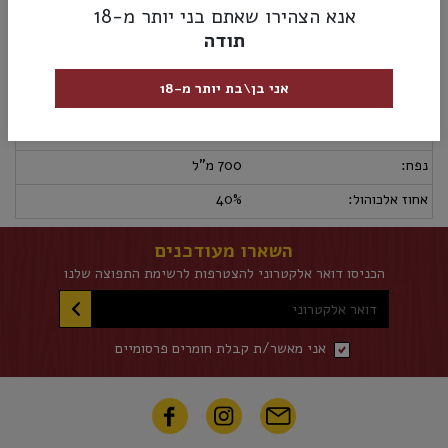
אנא הצהירו שאתם בני יותר מ-18
מק”ט:
5024546376592
תודה
מידע נוסף
אספקה ומשלוחים
מדיניות החזרות
אני בן\בת יותר מ-18
סוג משקה:
ויסקי
ארץ ייצור:
סקוטלנד
נפח:
700 מ"ל
אחוז אלכוהול:
40%
השארו מעודכנים
הכניסו דואר אלקטרוני להצטרפות לרשימת התפוצה שלנו
דואר אלקטרוני
אני מאשר/ת קבלת חומרים פרסומיים