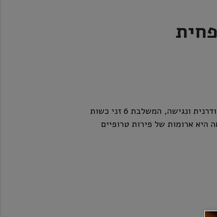
בירת הדגל של ברודוג, קלה ונגישה. IPA מודרנית ונגישה, המשלבת 6 זני כשות
ה היא ארומות של פירות טרופיים
מת מרירה.