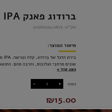
ברודוג פאנק IPA פחית
מק”ט:
5056025412873
תיאור המוצר:
שונים מרחבי הגלובוס, והרבה מהם. התוצא
הצג עוד
משולבים בהדרים, על גוף קרמלי עדין וסיו
-
+
כמות:
₪15.00