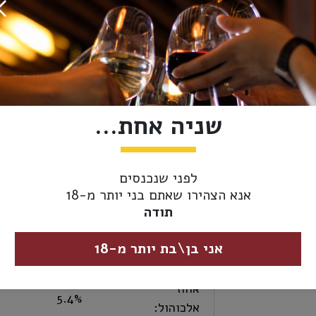
אזל מהמלאי
מידע נוסף
אספקה ומשלוחים
סגנון בירה:
IPA
שניה אחת...
סוג משקה:
בירה
לפני שנכנסים
ארץ ייצור:
סקוטלנד
אנא הצהירו שאתם בני יותר מ-18
תודה
נפח:
330 מ"ל
אני בן\בת יותר מ-18
כשרות:
ללא
אחוז
5.4%
אלכוהול: