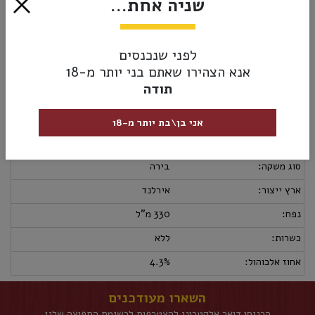
שניה אחת...
₪14.00
לפני שנכנסים
הוסף לסל
אנא הצהירו שאתם בני יותר מ-18
תודה
מק”ט:
5391500600094
אני בן\בת יותר מ-18
מידע נוסף
אספקה ומשלוחים
מדיניות החזרות
סוג משקה:
בירה
ארץ ייצור:
אירלנד
נפח:
330 מ"ל
כשרות:
ללא
אחוז אלכוהול:
4.3%
השארו מעודכנים
הכניסו דואר אלקטרוני להצטרפות לרשימת התפוצה שלנו