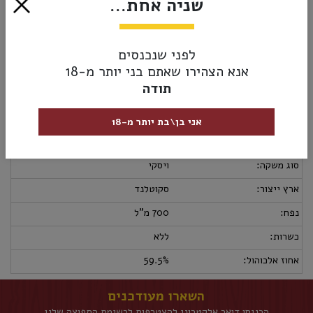
שניה אחת...
₪459.00
לפני שנכנסים
הוסף לסל
אנא הצהירו שאתם בני יותר מ-18
תודה
מק”ט:
5010739261523
אני בן\בת יותר מ-18
מידע נוסף
אספקה ומשלוחים
מדיניות החזרות
סוג משקה:
ויסקי
ארץ ייצור:
סקוטלנד
נפח:
700 מ"ל
כשרות:
ללא
אחוז אלכוהול:
59.5%
השארו מעודכנים
הכניסו דואר אלקטרוני להצטרפות לרשימת התפוצה שלנו