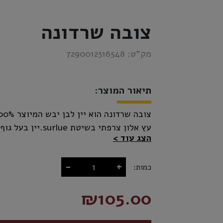
צובה שרדונה
מק”ט:
7290012316548
תיאור המוצר:
עץ אלון צרפתי בשיט
הצג עוד
פירות הדר.
-
+
כמות:
₪105.00