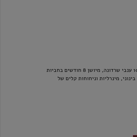
צובה שרדונה הוא יין לבן יבש המיוצר 100% ענבי שרדונה, מיושן 8 חודשים בחביות
ת surlue.יין בעל גוף בינוני, מינרליות וניחוחות קלים של