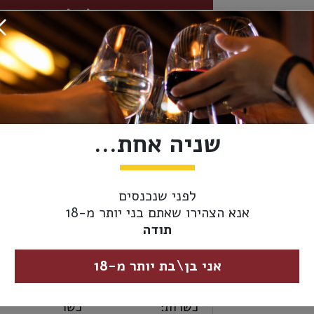
הוסף לסל
מידע נוסף
אספקה ומשלוחים
ארץ יצור:
ישראל
שניה אחת...
יקב:
צובה
סוג יין -
לבן
לפני שנכנסים
צבע:
אנא הצהירו שאתם בני יותר מ-18
תודה
מידת יובש:
יבש
אני בן\בת יותר מ-18
זני ענבים:
שרדונה
כשרות:
כשר