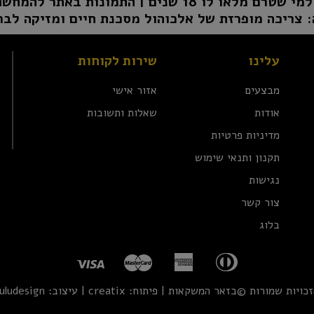
1 שנים | התמונות באתר להמחשה בלבד | טל"ח
 צריכה מופרזת של אלכוהול מסכנת חיים ומזיקה לבר
עלינו
שירות לקוחות
מבצעים
אזור אישי
אודות
שאלות ותשובות
מדיניות פרטיות
תקנון ותנאי שימוש
נגישות
צור קשר
בלוג
זכויות שמורות ©בזאר המשקאות | פיתוח:
creatix
| עיצוב:
uludesign