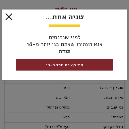
₪69.00
שניה אחת...
הוסף לסל
לפני שנכנסים
אנא הצהירו שאתם בני יותר מ-18
מק”ט:
8000570812708
תודה
מידע נוסף
אספקה ומשלוחים
מדיניות החזרות
אני בן\בת יותר מ-18
ארץ יצור:
איטליה
יקב:
מרטיני ורוסי
סוג יין - צבע:
רוזה
מידת יובש:
חצי יבש
זני ענבים:
מוסקט ופרוסקו
כשרות:
ללא
גודל בקבוק:
750 מ"ל (רגיל)