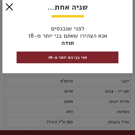
גדולות
שניה אחת...
₪79.00
אזל מהמלאי
לפני שנכנסים
אנא הצהירו שאתם בני יותר מ-18
תודה
מק”ט:
7290100941416
אני בן\בת יותר מ-18
מידע נוסף
אספקה ומשלוחים
מדיניות החזרות
ארץ יצור:
פורטוגל
יקב:
גרהמ'ס
סוג יין - צבע:
אדום
מידת יובש:
מתוק
כשרות:
ללא
גודל בקבוק:
750 מ"ל (רגיל)