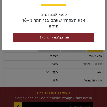
אפריטיף מושלם לצד דגים, סלטים, גבינות או שוקולד. לאווירת
₪65.00
חופש. מומלץ לשתות קריר
לפני שנכנסים
אזל מהמלאי
אנא הצהירו שאתם בני יותר מ-18
תודה
אני בן\בת יותר מ-18
מק”ט:
3500610120114
מידע נוסף
אספקה ומשלוחים
מדיניות החזרות
ארץ יצור:
צרפת
סוג יין - צבע:
רוזה
נפח:
750 מ"ל
אחוז אלכוהול:
13%
השארו מעודכנים
הכניסו דואר אלקטרוני להצטרפות לרשימת התפוצה שלנו
דואר אלקטרוני